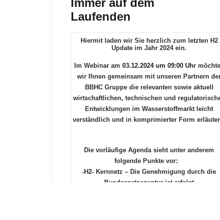
Immer auf dem
Laufenden
Hiermit laden wir Sie herzlich zum letzten H2
Update im Jahr 2024 ein.
Im Webinar am
03.12.2024 um 09:00 Uhr
möcht
wir Ihnen gemeinsam mit unseren Partnern de
BBHC Gruppe die relevanten sowie aktuell
wirtschaftlichen, technischen und regulatorisch
Entwicklungen im Wasserstoffmarkt leicht
verständlich und in komprimierter Form erläuter
Die vorläufige Agenda sieht unter anderem
folgende Punkte vor:
-H2- Kernnetz – Die Genehmigung durch die
Bundesnetzagentur ist erfolgt
-H2 im Verkehr – ist ein erneuter Aufschwung i
Sicht? H2 Förderung – Welches Programm ist d
Richtige für mein Vorhaben?