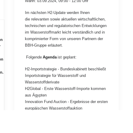
Wann: 03.09.2024, 09:00 - 12:00 Uhr
Im nächsten H2-Update werden Ihnen
die relevanten sowie aktuellen wirtschaftlichen,
technischen und regulatorischen Entwicklungen
im Wasserstoffmarkt leicht verständlich und in
komprimierter Form von unseren Partnern der
en
BBH-Gruppe erläutert.
r
Folgende
Agenda
ist geplant:
en
H2-Importstrategie - Bundeskabinett beschließt
n.
Importstrategie für Wasserstoff und
Wasserstoffderivate
H2Global - Erste Wasserstoff-Importe kommen
aus Ägypten
Innovation Fund Auction - Ergebnisse der ersten
europäischen Wasserstoffauktion
"RFNBO-Industriequote" - Mindestanteile für
n
"grüne H2-Nutzung" in der Industrie
as
vorgeschrieben