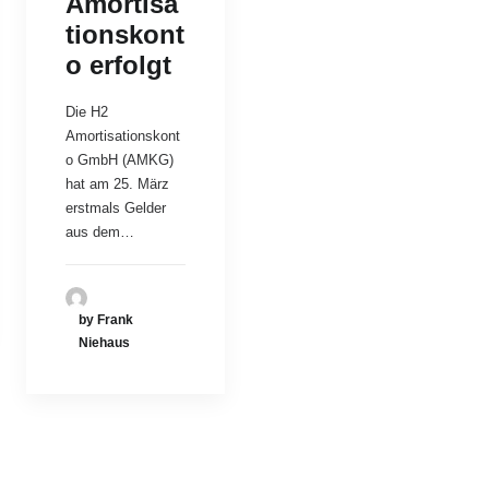
Amortisa
tionskont
o erfolgt
Die H2
Amortisationskont
o GmbH (AMKG)
hat am 25. März
erstmals Gelder
aus dem…
by Frank
Niehaus