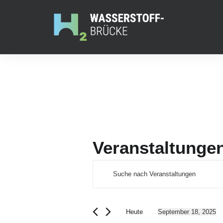
Veranstaltunge
Veranstaltungen
Veranstaltunge
Bitte
Suche
Schlüsselwort
für
eingeben.
und
Suche
September
Heute
September 18, 2025
Ansichten,
nach
Datum