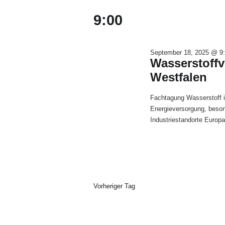
Veranstaltungen
18,
Navigation
wählen.
Schlüsselwort.
9:00
2025
September 18, 2025 @ 9
Wasserstoffv
Westfalen
Fachtagung Wasserstoff is
Energieversorgung, beson
Industriestandorte Europa
Vorheriger Tag