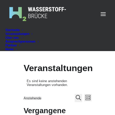
Startseite
Veranstaltungen
Über uns
Ansprechpersonen
Partner
News
Veranstaltungen
Es sind keine anstehenden
Veranstaltungen vorhanden.
Veransta
Veranstalt
Anstehende
Liste
Datum
Suche
Ansichte
Suche
wählen.
Vergangene
Navigati