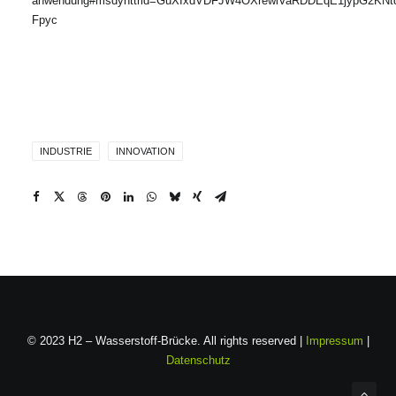
anwendung#msdynttrid=GuXIxdVDFJW4OXrewlVaRDDEqE1jypG2KNt
Fpyc
INDUSTRIE
INNOVATION
© 2023 H2 – Wasserstoff-Brücke. All rights reserved |
Impressum
|
Datenschutz