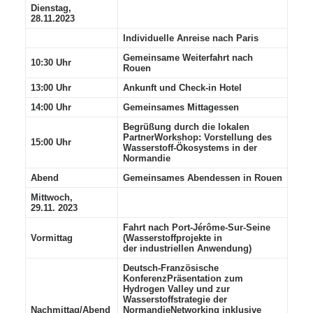
Dienstag,
28.11.2023
Individuelle Anreise nach Paris
Gemeinsame Weiterfahrt nach
10:30 Uhr
Rouen
13:00 Uhr
Ankunft und Check-in Hotel
14:00 Uhr
Gemeinsames Mittagessen
Begrüßung durch die lokalen
Partner
Workshop: Vorstellung des
15:00 Uhr
Wasserstoff-Ökosystems in der
Normandie
Abend
Gemeinsames Abendessen in Rouen
Mittwoch,
29.11. 2023
Fahrt nach Port-Jérôme-Sur-Seine
Vormittag
(Wasserstoffprojekte in
der
industriellen Anwendung)
Deutsch-Französische
Konferenz
Präsentation zum
Hydrogen Valley und zur
Wasserstoffstrategie der
Nachmittag/Abend
NormandieNetworking inklusive