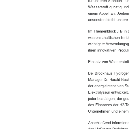
für unseren Standort“ f
Wasserstoff günstig und
einem Appell an: „Geben
ansonsten bleibt unsere 
Im Themenblock „H
in 
2
wissenschaftlichen Einbl
wichtigste Anwendungsge
ihren innovativen Produk
Einsatz von Wasserstoff
Bei Brockhaus Hydrogen i
Manager Dr. Harald Boc
der energieintensiven 
Elektrolyseur entwickelt
jeder bestätigen, der ge
des Einsatzes der H2-Te
Unternehmen und einem 
Anschließend informiert