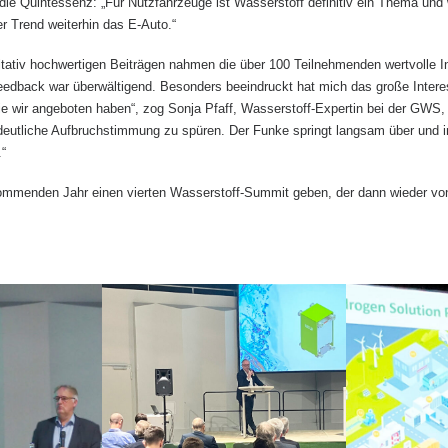
ie Quintessenz: „Für Nutzfahrzeuge ist Wasserstoff definitiv ein Thema und 
r Trend weiterhin das E-Auto.“
tativ hochwertigen Beiträgen nahmen die über 100 Teilnehmenden wertvolle I
edback war überwältigend. Besonders beeindruckt hat mich das große Intere
ie wir angeboten haben“, zog Sonja Pfaff, Wasserstoff-Expertin bei der GWS, 
 deutliche Aufbruchstimmung zu spüren. Der Funke springt langsam über und
“
ommenden Jahr einen vierten Wasserstoff-Summit geben, der dann wieder von