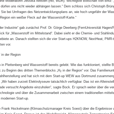
ührte Moderatorin Jessika Westen (ntv, WDR). Wichtigste Botschaft von Britz:
 dürfen uns nicht wieder abhängen lassen.“ Dem schloss sich Christoph Brün
 Sie bei Umfragen des Netzentwicklungsplans an, wie hoch ungefähr der Wass
Region ein weißer Fleck auf der Wasserstoff-Karte.“
der Industrie“ gab zunächst Prof. Dr. Görge Deerberg (FernUniversität Hagen/Fr
ick für „Wasserstoff im Mittelstand“. Dabei sieht er die Chemie- und Stahlindu
biete an. Danach stellten sich die vier Start-ups H2KNOW, NextHeat, PMR-t
ten vor.
 in der Region
n Plettenberg wird Wasserstoff bereits gelebt. Wie das funktioniert, stellt
k zu Beginn des dritten Themenblocks „H
in der Region“ vor. Das Familien
2
Stahlherstellung und hat sich mit dem Start-up WEW aus Dortmund zusammen
. „Wir haben zurzeit Elektrolyseure tatsächlich verfügbar. Das ist ein Alleins
rade versucht Angebote einzuholen“, sagte Bock. Er sprach weiter über die ve
chnologie und über die Zusammenarbeit zwischen einem traditionellen mittel
modernen Start-up.
e Frank Hockelmann (Klimaschutzmanager Kreis Soest) über die Ergebnisse 