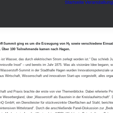
Startseite
Veranstaltun
off-Summit ging es um die Erzeugung von H
sowie verschiedene Einsat
2
ät. Über 100 Teilnehmende kamen nach Hagen.
 ist Wasser, das durch elektrischen Strom zerlegt worden ist.“ Das schrieb J
isvolle Insel“ – und bereits im Jahr 1875. Was als visionäre Idee begann, wi
 Wasserstoff-Summit in der Stadthalle Hagen wurden Innovationspotenziale
s Wirtschaft, Wissenschaft und innovativen Start-ups vorgestellt, alles org
ft und Praxis brachte der erste von vier Themenblöcke. Dabei referierte Prof
 Weserbergland, über „Wasserstoff als Baustein in der Kreislaufwirtschaft“. Dr
nQ GmbH, ein Dienstleister für stückverzinkte Oberflächen auf Stahl, berichte
ntensiven Mittelstand“. Durch die anschließende Panel-Diskussion zur „Bed