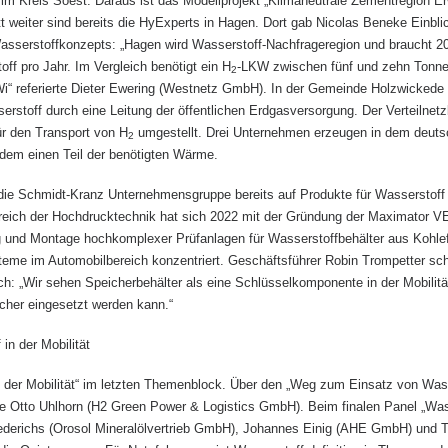
 im Kreis Soest. Daraus ist das Modellprojekt „Klimaneutrale Zementregion E
t weiter sind bereits die HyExperts in Hagen. Dort gab Nicolas Beneke Einbli
Wasserstoffkonzepts: „Hagen wird Wasserstoff-Nachfrageregion und braucht 20
ff pro Jahr. Im Vergleich benötigt ein H
-LKW zwischen fünf und zehn Tonnen
2
i“ referierte Dieter Ewering (Westnetz GmbH). In der Gemeinde Holzwickede (
rstoff durch eine Leitung der öffentlichen Erdgasversorgung. Der Verteilnetz
ür den Transport von H
umgestellt. Drei Unternehmen erzeugen in dem deuts
2
dem einen Teil der benötigten Wärme.
die Schmidt-Kranz Unternehmensgruppe bereits auf Produkte für Wasserstoff 
reich der Hochdrucktechnik hat sich 2022 mit der Gründung der Maximator VE
g und Montage hochkomplexer Prüfanlagen für Wasserstoffbehälter aus Kohle
eme im Automobilbereich konzentriert. Geschäftsführer Robin Trompetter sch
h: „Wir sehen Speicherbehälter als eine Schlüsselkomponente in der Mobilitä
icher eingesetzt werden kann.“
in der Mobilität
 der Mobilität“ im letzten Themenblock. Über den „Weg zum Einsatz von Was
lte Otto Uhlhorn (H2 Green Power & Logistics GmbH). Beim finalen Panel „Wass
iederichs (Orosol Mineralölvertrieb GmbH), Johannes Einig (AHE GmbH) und