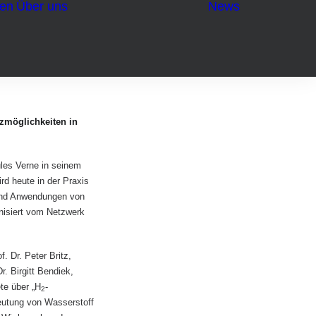
gen
Über uns
News
Ansprechpersonen
Partner
zmöglichkeiten in
ules Verne in seinem
rd heute in der Praxis
 und Anwendungen von
anisiert vom Netzwerk
. Dr. Peter Britz,
. Birgitt Bendiek,
te über „H
-
2
eutung von Wasserstoff