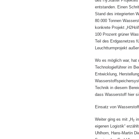
des HyStarter Projektes
entstanden. Einen Schrit
Stand des integrierten 
80.000 Tonnen Wassersto
konkrete Projekt „H2HoW
100 Prozent grüner Wasse
Teil des Erdgasnetzes f
Leuchtturmprojekt außer
Wo es möglich war, hat 
Technologieführer im Be
Entwicklung, Herstellun
Wasserstoffspeichersyst
Technik in diesem Bereic
dass Wasserstoff hier s
Einsatz von Wasserstoff 
Weiter ging es mit „H
in
2
eigenen Logistik“ erzäh
Uhlhorn, Hans-Martin D