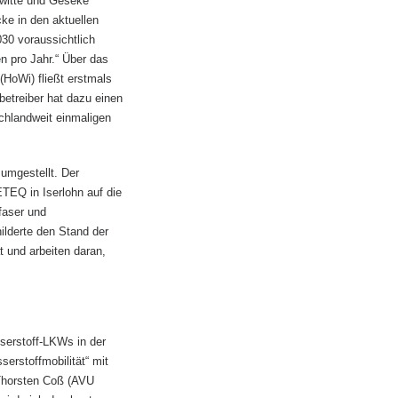
rwitte und Geseke“
cke in den aktuellen
30 voraussichtlich
 pro Jahr.“ Über das
HoWi) fließt erstmals
betreiber hat dazu einen
chlandweit einmaligen
umgestellt. Der
TEQ in Iserlohn auf die
faser und
ilderte den Stand der
t und arbeiten daran,
serstoff-LKWs in der
erstoffmobilität“ mit
 Thorsten Coß (AVU