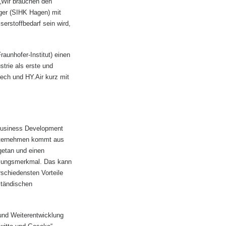
 „Wir brauchen den
ger (SIHK Hagen) mit
erstoffbedarf sein wird,
aunhofer-Institut) einen
strie als erste und
ech und HY.Air kurz mit
e Business Development
unternehmen kommt aus
getan und einen
tellungsmerkmal. Das kann
rschiedensten Vorteile
ständischen
und Weiterentwicklung